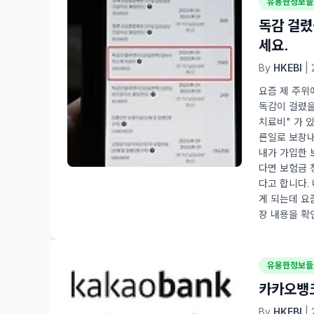
유용한정보들
독감 걸렸
세요.
By
HKEBI
| 
요즘 제 주위
독감이 걸렸을
치료비" 가 
른일로 보장내
내가 가입한 
다면 보험금 
다고 합니다.
게 되는데 요
장 내용을 확인
유용한정보들
카카오뱅크
By
HKEBI
| 