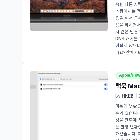
속한 다른 사
스팅에서는 맥
용을 해서 문
용을 하시면서
시 같은 말은
DNS 캐시를
어렵지 않으니
가요?앞에서도 
Apple/How
맥북 Ma
By
HKEBI
| 
맥북의 Mac
수가 있습니다
정을 한후에 
는 한영 변환인
하겠습니다. 