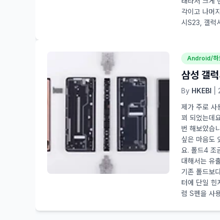
태라서 크게 
각이고 나머지
시S23, 갤럭
Android/
삼성 갤럭
By
HKEBI
| 
제가 주로 사
꾀 되었는데요
번 해보았습니
싶은 마음도 
요. 폴드4 
대해서는 유출
기존 폴드보다
터에 단일 힌
럼 S펜을 사용