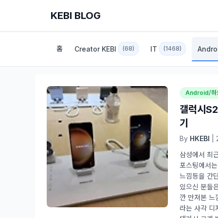
KEBI BLOG
홈
Creator KEBI
IT
Andro
(68)
(1468)
Android/
갤럭시S2
기
By
HKEBI
| 
삼성에서 최근
포스팅에서는 
느낌등을 간단
있으신 분들은
깐 만져본 느
라는 사각 디