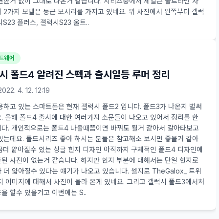
변한거 없이 그대로 나온거 같습니다. 시리즈중에서 제일큰 울트라만 사
 2가지 모델은 둥근 모서리를 가지고 있네요. 위 사진에서 왼쪽부터 갤럭
시S23 플러스, 갤럭시S23 울트..
하드웨어
시 폴드4 알려진 스펙과 출시일등 루머 정리
2022. 4. 12. 12:19
용하고 있는 스마트폰은 현재 갤럭시 폴드2 입니다. 폴드3가 나온지 벌써
. 올해 폴드4 출시에 대한 여러가지 소문들이 나오고 있어서 정리를 한
다. 개인적으로는 폴드4 나올때쯤이면 바꿔도 될거 같아서 갈아타보고
있는데요. 폴드시리즈 좋아 하시는 분들은 참고해소 보시면 좋을거 같아
조금더 얇아질수 있는 싱글 힌지 디자인 아직까지 구체적인 폴드4 디자인에
된 사진이 없는거 같습니다. 하지만 힌지 부분에 대해서는 단일 힌지로
 더 얇아질수 있다는 얘기가 나오고 있습니다. 셀지로 TheGalox_ 트위
지 이미지에 대해서 사진이 올라 온게 있네요. 그리고 갤럭시 폴드3에서처
을 할수 있을거고 이번에는 S..